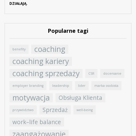
Popularne tagi
coaching
benefity
coaching kariery
coaching sprzedaży
CSR
docenianie
employer branding
leadership
lider
marka osobista
motywacja
Obsługa Klienta
Sprzedaż
przywództwo
well-being
work–life balance
zaangażowanie