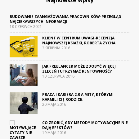
Najnowsze wpisy
BUDOWANIE ZAANGAŻOWANIA PRACOWNIKÓW-PRZEGLĄD
NAJCIEKAWSZYCH INFORMACJI
18 CZERWCA 2021
KLIENT W CENTRUM UWAGI-RECENZJA
NAJNOWSZEJ KSIĄŻKI, ROBERTA ZYCHA.
3 SIERPNIA 2016
JAK FREELANCER MOŻE ZDOBYĆ WIĘCEJ
ZLECEŃ I UTRZYMAĆ RENTOWNOŚĆ?
10 CZERWCA 2016
PRACA I KARIERA 2.0 A MITY, KTÓRYMI
KARMILI CIĘ RODZICE.
20 MAJA 2016
CO ZROBIĆ, GDY METODY MOTYWACYJNE NIE
DAJĄ EFEKTÓW?
19 MAJA 2016