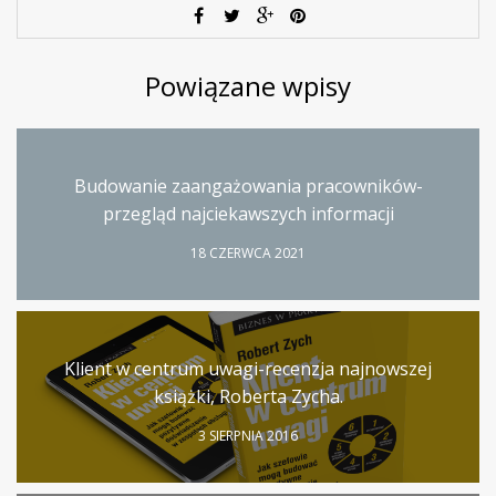
Powiązane wpisy
Budowanie zaangażowania pracowników-
przegląd najciekawszych informacji
18 CZERWCA 2021
Klient w centrum uwagi-recenzja najnowszej
książki, Roberta Zycha.
3 SIERPNIA 2016