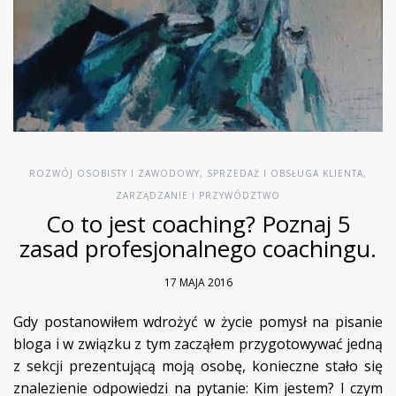
ROZWÓJ OSOBISTY I ZAWODOWY
,
SPRZEDAŻ I OBSŁUGA KLIENTA
,
ZARZĄDZANIE I PRZYWÓDZTWO
Co to jest coaching? Poznaj 5
zasad profesjonalnego coachingu.
17 MAJA 2016
Gdy postanowiłem wdrożyć w życie pomysł na pisanie
bloga i w związku z tym zacząłem przygotowywać jedną
z sekcji prezentującą moją osobę, konieczne stało się
znalezienie odpowiedzi na pytanie: Kim jestem? I czym