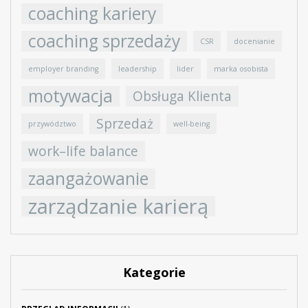
coaching kariery
coaching sprzedaży
CSR
docenianie
employer branding
leadership
lider
marka osobista
motywacja
Obsługa Klienta
Sprzedaż
przywództwo
well-being
work–life balance
zaangażowanie
zarządzanie karierą
Kategorie