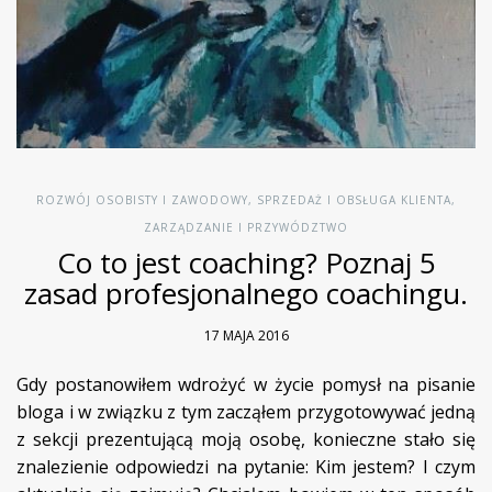
ROZWÓJ OSOBISTY I ZAWODOWY
,
SPRZEDAŻ I OBSŁUGA KLIENTA
,
ZARZĄDZANIE I PRZYWÓDZTWO
Co to jest coaching? Poznaj 5
zasad profesjonalnego coachingu.
17 MAJA 2016
Gdy postanowiłem wdrożyć w życie pomysł na pisanie
bloga i w związku z tym zacząłem przygotowywać jedną
z sekcji prezentującą moją osobę, konieczne stało się
znalezienie odpowiedzi na pytanie: Kim jestem? I czym