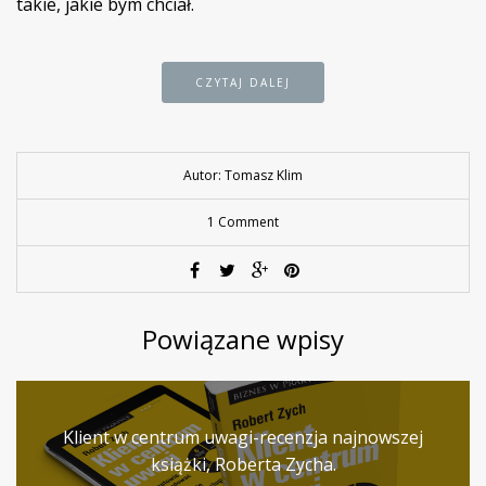
takie, jakie bym chciał.
CZYTAJ DALEJ
Autor: Tomasz Klim
1 Comment
Powiązane wpisy
Klient w centrum uwagi-recenzja najnowszej
książki, Roberta Zycha.