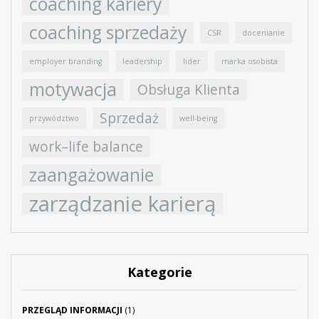
coaching kariery
coaching sprzedaży
CSR
docenianie
employer branding
leadership
lider
marka osobista
motywacja
Obsługa Klienta
Sprzedaż
przywództwo
well-being
work–life balance
zaangażowanie
zarządzanie karierą
Kategorie
PRZEGLĄD INFORMACJI
(1)