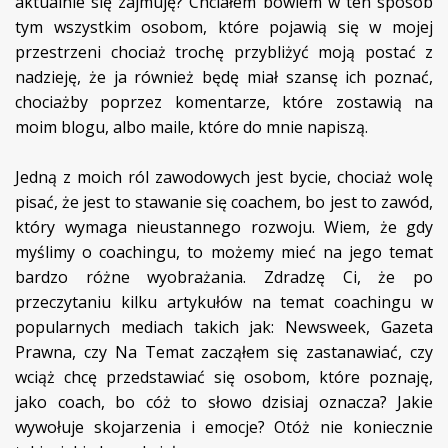
aktualnie się zajmuję? Chciałem bowiem w ten sposób
tym wszystkim osobom, które pojawią się w mojej
przestrzeni chociaż trochę przybliżyć moją postać z
nadzieję, że ja również będę miał szansę ich poznać,
chociażby poprzez komentarze, które zostawią na
moim blogu, albo maile, które do mnie napiszą.
Jedną z moich ról zawodowych jest bycie, chociaż wolę
pisać, że jest to stawanie się coachem, bo jest to zawód,
który wymaga nieustannego rozwoju. Wiem, że gdy
myślimy o coachingu, to możemy mieć na jego temat
bardzo różne wyobrażania. Zdradzę Ci, że po
przeczytaniu kilku artykułów na temat coachingu w
popularnych mediach takich jak: Newsweek, Gazeta
Prawna, czy Na Temat zacząłem się zastanawiać, czy
wciąż chcę przedstawiać się osobom, które poznaję,
jako coach, bo cóż to słowo dzisiaj oznacza? Jakie
wywołuje skojarzenia i emocje? Otóż nie koniecznie