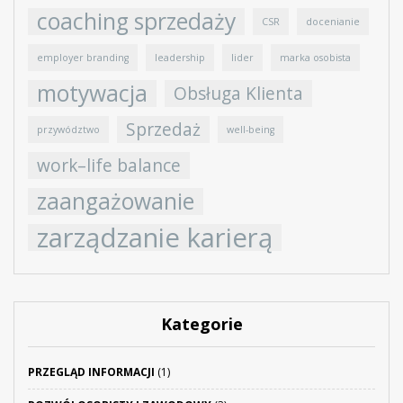
coaching sprzedaży
CSR
docenianie
employer branding
leadership
lider
marka osobista
motywacja
Obsługa Klienta
Sprzedaż
przywództwo
well-being
work–life balance
zaangażowanie
zarządzanie karierą
Kategorie
PRZEGLĄD INFORMACJI
(1)