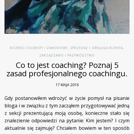
ROZWÓJ OSOBISTY I ZAWODOWY
,
SPRZEDAŻ I OBSŁUGA KLIENTA
,
ZARZĄDZANIE I PRZYWÓDZTWO
Co to jest coaching? Poznaj 5
zasad profesjonalnego coachingu.
17 MAJA 2016
Gdy postanowiłem wdrożyć w życie pomysł na pisanie
bloga i w związku z tym zacząłem przygotowywać jedną
z sekcji prezentującą moją osobę, konieczne stało się
znalezienie odpowiedzi na pytanie: Kim jestem? I czym
aktualnie się zajmuję? Chciałem bowiem w ten sposób