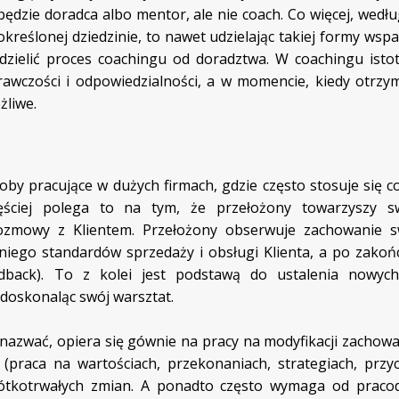
 będzie doradca albo mentor, ale nie coach. Co więcej, wedł
kreślonej dziedzinie, to nawet udzielając takiej formy wspa
dzielić proces coachingu od doradztwa. W coachingu istot
awczości i odpowiedzialności, a w momencie, kiedy otrzy
żliwe.
by pracujące w dużych firmach, gdzie często stosuje się c
zęściej polega to na tym, że przełożony towarzyszy 
ozmowy z Klientem. Przełożony obserwuje zachowanie 
 niego standardów sprzedaży i obsługi Klienta, a po zako
eedback). To z kolei jest podstawą do ustalenia nowyc
doskonaląc swój warsztat.
 nazwać, opiera się gównie na pracy na modyfikacji zachowa
 (praca na wartościach, przekonaniach, strategiach, przy
krótkotrwałych zmian. A ponadto często wymaga od prac