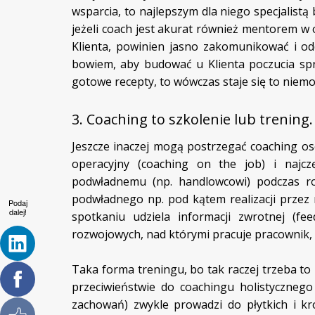
wsparcia, to najlepszym dla niego specjalistą
jeżeli coach jest akurat również mentorem w o
Klienta, powinien jasno zakomunikować i od
bowiem, aby budować u Klienta poczucia spr
gotowe recepty, to wówczas staje się to niemo
3. Coaching to szkolenie lub trening.
Jeszcze inaczej mogą postrzegać coaching oso
operacyjny (coaching on the job) i najc
podwładnemu (np. handlowcowi) podczas r
podwładnego np. pod kątem realizacji przez
Podaj
dalej!
spotkaniu udziela informacji zwrotnej (f
rozwojowych, nad którymi pracuje pracownik, 
Taka forma treningu, bo tak raczej trzeba to
przeciwieństwie do coachingu holistycznego
zachowań) zwykle prowadzi do płytkich i 