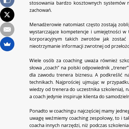
stosowania bardzo kosztownych systemów m
zachowań.
Menadżerowie natomiast często zostają zobli
wystarczające kompetencje i umiejętności w 
korporacyjnym takich zwrotów jak zostać 
nieotrzymanie informacji zwrotnej od przełoż
Wiele osób za coaching uważa również szko
słowa „coach” na polski odpowiednik „trener
dla zawodu trenera biznesu. A podkreślić n
technikach. Najprościej ujmując w przypadk
wiedzy od trenera do uczestnika szkolenia), 
a coach jedynie inspiruje klienta do samodzie
Ponadto w coachingu najczęściej mamy jednego
uwagę weźmiemy coaching zespołowy, to i ta
coacha innych narzędzi, niż podczas szkoleni