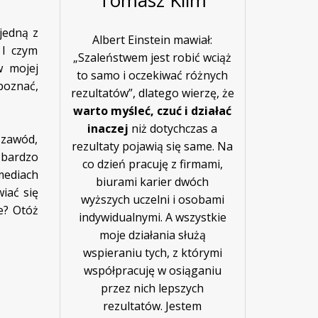
jedną z
Albert Einstein mawiał:
 I czym
„Szaleństwem jest robić wciąż
w mojej
to samo i oczekiwać różnych
poznać,
rezultatów”, dlatego wierzę, że
warto myśleć, czuć i działać
inaczej
niż dotychczas a
o zawód,
rezultaty pojawią się same. Na
 bardzo
co dzień pracuję z firmami,
mediach
biurami karier dwóch
iać się
wyższych uczelni i osobami
e? Otóż
indywidualnymi. A wszystkie
moje działania służą
wspieraniu tych, z którymi
współpracuję w osiąganiu
przez nich lepszych
rezultatów. Jestem