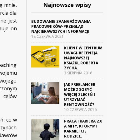
Najnowsze wpisy
ug mnie,
rcia dla
ne jest
BUDOWANIE ZAANGAŻOWANIA
PRACOWNIKÓW-PRZEGLĄD
muje on
NAJCIEKAWSZYCH INFORMACJI
18 CZERWCA 2021
KLIENT W CENTRUM
UWAGI-RECENZJA
NAJNOWSZEJ
KSIĄŻKI, ROBERTA
oaching
ZYCHA.
swojemu
3 SIERPNIA 2016
swojego
JAK FREELANCER
ńczonym
MOŻE ZDOBYĆ
WIĘCEJ ZLECEŃ I
h celów
UTRZYMAĆ
RENTOWNOŚĆ?
10 CZERWCA 2016
ń, co w
PRACA I KARIERA 2.0
A MITY, KTÓRYMI
czynach
KARMILI CIĘ
odawców
RODZICE.