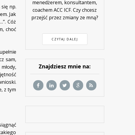
menedżerem, konsultantem,
się np.
coachem ACC ICF. Czy chcesz
em. Jak
przejść przez zmiany ze mną?
…”. Cóż
m, choć
CZYTAJ DALEJ
upełnie
acz sam,
Znajdziesz mnie na:
ś młody,
jętność
wnioski.
e, z tym
siągnąć
takiego