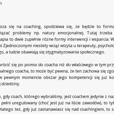
m.
sza się na coaching, spodziewa się, że będzie to form
ązać problemy np. natury emocjonalnej. Tutaj trzeba
apia to dwie zupełnie różne formy interwencji i wsparcia. W
Zjednoczonymi niestety wciąż wizyta u terapeuty, psycholo
go, a ludzie obawiają się stygmatyzowania społecznego.
wrócić się po pomoc do coacha niż do właściwego w tym pr
sjonalnego coacha, to może być pewna, że ten zachowa się zg
e w pewnym momencie obszar jego kompetencji się już ko
 dziedziny.
gdy coach, którego wybraliśmy, jest coachem jedynie z naz
w pełni uregulowany (choć jest już na liście zawodów), to t
latego też, gdy już zastanawiasz się nad coachingiem, to 