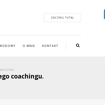
ZACZNIJ TUTAJ
ZAWODOWY
O MNIE
KONTAKT
ZYWÓDZTWO
nego coachingu.