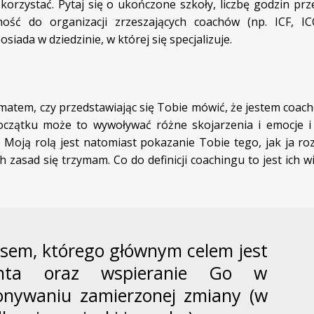
korzystać. Pytaj się o ukończone szkoły, liczbę godzin prz
eżność do organizacji zrzeszających coachów (np. ICF, IC
siada w dziedzinie, w której się specjalizuje.
matem, czy przedstawiając się Tobie mówić, że jestem coach
czątku może to wywoływać różne skojarzenia i emocje i 
 Moją rolą jest natomiast pokazanie Tobie tego, jak ja r
ch zasad się trzymam. Co do definicji coachingu to jest ich wi
esem, którego głównym celem jest
ienta oraz wspieranie Go w
nywaniu zamierzonej zmiany (w