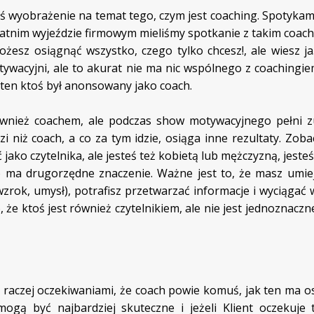
ś wyobrażenie na temat tego, czym jest coaching. Spotykam 
statnim wyjeździe firmowym mieliśmy spotkanie z takim coach
żesz osiągnąć wszystko, czego tylko chcesz!, ale wiesz ja
ywacyjni, ale to akurat nie ma nic wspólnego z coachingie
 ten ktoś był anonsowany jako coach.
wnież coachem, ale podczas show motywacyjnego pełni z
zi niż coach, a co za tym idzie, osiąga inne rezultaty. Zob
 jako czytelnika, ale jesteś też kobietą lub mężczyzną, jeste
to ma drugorzędne znaczenie. Ważne jest to, że masz umie
wzrok, umysł), potrafisz przetwarzać informacje i wyciągać 
że ktoś jest również czytelnikiem, ale nie jest jednoznaczn
 raczej oczekiwaniami, że coach powie komuś, jak ten ma o
mogą być najbardziej skuteczne i jeżeli Klient oczekuje 