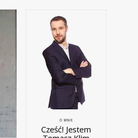
O MNIE
Cześć! Jestem
Tomasz Klim