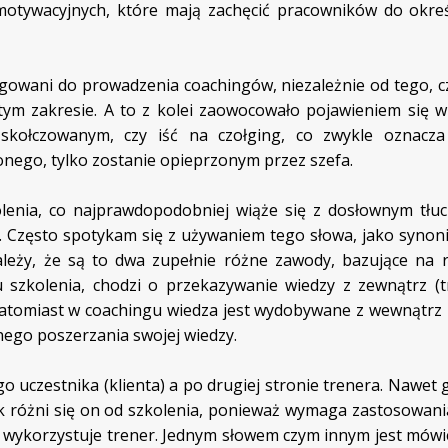
otywacyjnych, które mają zachęcić pracowników do okre
gowani do prowadzenia coachingów, niezależnie od tego, c
tym zakresie. A to z kolei zaowocowało pojawieniem się w
skołczowanym, czy iść na czołging, co zwykle oznacz
onego, tylko zostanie opieprzonym przez szefa.
lenia, co najprawdopodobniej wiąże się z dosłownym tłu
”. Często spotykam się z używaniem tego słowa, jako synon
ależy, że są to dwa zupełnie różne zawody, bazujące na 
u szkolenia, chodzi o przekazywanie wiedzy z zewnątrz (t
natomiast w coachingu wiedza jest wydobywane z wewnątrz k
lnego poszerzania swojej wiedzy.
 uczestnika (klienta) a po drugiej stronie trenera. Nawet 
k różni się on od szkolenia, ponieważ wymaga zastosowani
a wykorzystuje trener. Jednym słowem czym innym jest mówi