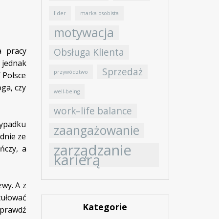
lider
marka osobista
motywacja
a pracy
Obsługa Klienta
 jednak
Sprzedaż
przywództwo
 Polsce
ga, czy
well-being
work–life balance
zypadku
zaangażowanie
odnie ze
zarządzanie
ńczy, a
karierą
wy. A z
ytułować
Kategorie
sprawdź