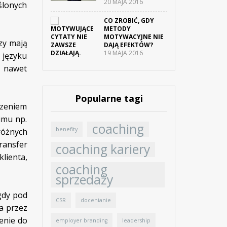
20 MAJA 2016
ślonych
CO ZROBIĆ, GDY
METODY
MOTYWACYJNE NIE
zy mają
DAJĄ EFEKTÓW?
19 MAJA 2016
 języku
a nawet
Popularne tagi
czeniem
imu np.
coaching
benefity
różnych
ransfer
coaching kariery
lienta,
coaching
sprzedaży
gdy pod
CSR
docenianie
a przez
enie do
employer branding
leadership